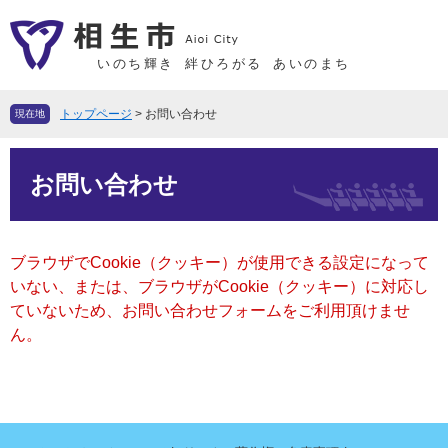
ペ
メ
ー
ニ
ジ
ュ
いのち輝き
絆ひろがる
あいのまち
の
ー
先
を
トップページ
>
お問い合わせ
現在地
頭
飛
で
ば
本
す
し
お問い合わせ
文
。
て
本
文
ブラウザでCookie（クッキー）が使用できる設定になって
へ
いない、または、ブラウザがCookie（クッキー）に対応し
ていないため、お問い合わせフォームをご利用頂けませ
ん。