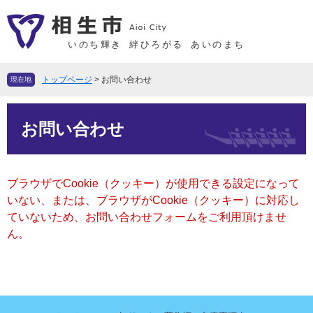
ペ
メ
ー
ニ
ジ
ュ
いのち輝き
絆ひろがる
あいのまち
の
ー
先
を
トップページ
>
お問い合わせ
現在地
頭
飛
で
ば
本
す
し
お問い合わせ
文
。
て
本
文
ブラウザでCookie（クッキー）が使用できる設定になって
へ
いない、または、ブラウザがCookie（クッキー）に対応し
ていないため、お問い合わせフォームをご利用頂けませ
ん。