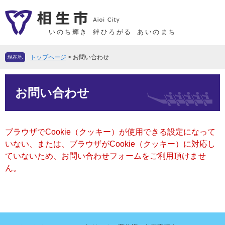
ペ
メ
ー
ニ
ジ
ュ
いのち輝き
絆ひろがる
あいのまち
の
ー
先
を
トップページ
>
お問い合わせ
現在地
頭
飛
で
ば
本
す
し
お問い合わせ
文
。
て
本
文
ブラウザでCookie（クッキー）が使用できる設定になって
へ
いない、または、ブラウザがCookie（クッキー）に対応し
ていないため、お問い合わせフォームをご利用頂けませ
ん。