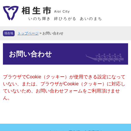
ペ
メ
ー
ニ
ジ
ュ
いのち輝き
絆ひろがる
あいのまち
の
ー
先
を
トップページ
>
お問い合わせ
現在地
頭
飛
で
ば
本
す
し
お問い合わせ
文
。
て
本
文
ブラウザでCookie（クッキー）が使用できる設定になって
へ
いない、または、ブラウザがCookie（クッキー）に対応し
ていないため、お問い合わせフォームをご利用頂けませ
ん。