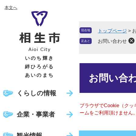
ペ
メ
本文へ
ー
ニ
ジ
ュ
の
ー
トップページ
>
現在地
先
を
頭
飛
お問い合わせ
足あと
で
ば
す
し
いのち輝き
。
て
絆ひろがる
本
本
文
あいのまち
お問い合
文
へ
くらしの情報
ブラウザでCookie（
ームをご利用頂けません
企業・事業者
観光情報