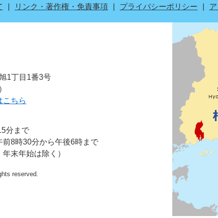
て
リンク・著作権・免責事項
プライバシーポリシー
ア
市旭1丁目1番3号
表）
はこちら
15分まで
前8時30分から午後6時まで
・年末年始は除く）
ights reserved.