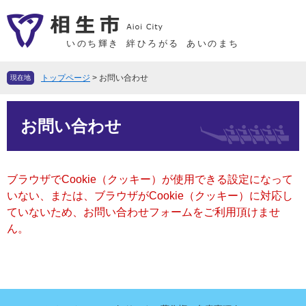
ペ
メ
ー
ニ
ジ
ュ
いのち輝き
絆ひろがる
あいのまち
の
ー
先
を
トップページ
>
お問い合わせ
現在地
頭
飛
で
ば
本
す
し
お問い合わせ
文
。
て
本
文
ブラウザでCookie（クッキー）が使用できる設定になって
へ
いない、または、ブラウザがCookie（クッキー）に対応し
ていないため、お問い合わせフォームをご利用頂けませ
ん。