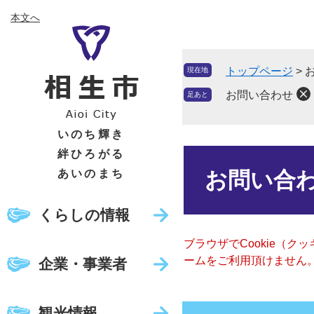
ペ
メ
本文へ
ー
ニ
ジ
ュ
の
ー
トップページ
>
現在地
先
を
頭
飛
お問い合わせ
足あと
で
ば
す
し
いのち輝き
。
て
絆ひろがる
本
本
文
あいのまち
お問い合
文
へ
くらしの情報
ブラウザでCookie（
ームをご利用頂けません
企業・事業者
観光情報