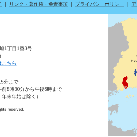
て
リンク・著作権・免責事項
プライバシーポリシー
ア
市旭1丁目1番3号
表）
はこちら
15分まで
前8時30分から午後6時まで
・年末年始は除く）
ights reserved.