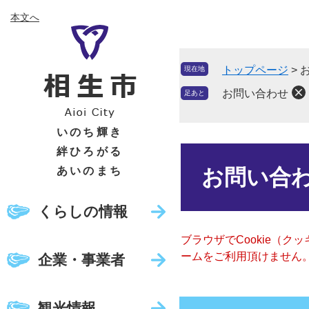
ペ
メ
本文へ
ー
ニ
ジ
ュ
の
ー
トップページ
>
現在地
先
を
頭
飛
お問い合わせ
足あと
で
ば
す
し
いのち輝き
。
て
絆ひろがる
本
本
文
あいのまち
お問い合
文
へ
くらしの情報
ブラウザでCookie（
ームをご利用頂けません
企業・事業者
観光情報