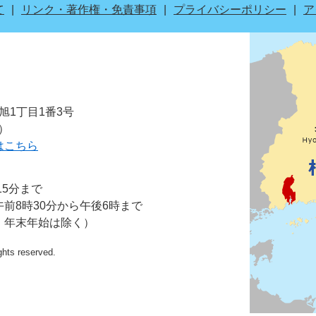
て
リンク・著作権・免責事項
プライバシーポリシー
ア
市旭1丁目1番3号
表）
はこちら
15分まで
前8時30分から午後6時まで
・年末年始は除く）
ights reserved.