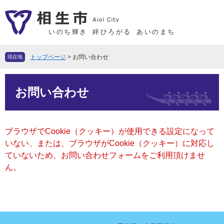
ペ
メ
ー
ニ
ジ
ュ
いのち輝き
絆ひろがる
あいのまち
の
ー
先
を
トップページ
>
お問い合わせ
現在地
頭
飛
で
ば
本
す
し
お問い合わせ
文
。
て
本
文
ブラウザでCookie（クッキー）が使用できる設定になって
へ
いない、または、ブラウザがCookie（クッキー）に対応し
ていないため、お問い合わせフォームをご利用頂けませ
ん。