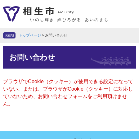
ペ
メ
ー
ニ
ジ
ュ
いのち輝き
絆ひろがる
あいのまち
の
ー
先
を
トップページ
>
お問い合わせ
現在地
頭
飛
で
ば
本
す
し
お問い合わせ
文
。
て
本
文
ブラウザでCookie（クッキー）が使用できる設定になって
へ
いない、または、ブラウザがCookie（クッキー）に対応し
ていないため、お問い合わせフォームをご利用頂けませ
ん。