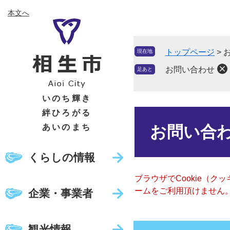
ペ
メ
本文へ
ー
ニ
ジ
ュ
の
ー
トップページ
>
現在地
先
を
頭
飛
お問い合わせ
足あと
で
ば
す
し
いのち輝き
。
て
絆ひろがる
本
本
文
あいのまち
お問い合
文
へ
くらしの情報
ブラウザでCookie（
ームをご利用頂けません
企業・事業者
観光情報