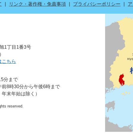
て
リンク・著作権・免責事項
プライバシーポリシー
ア
市旭1丁目1番3号
表）
はこちら
15分まで
前8時30分から午後6時まで
・年末年始は除く）
ights reserved.