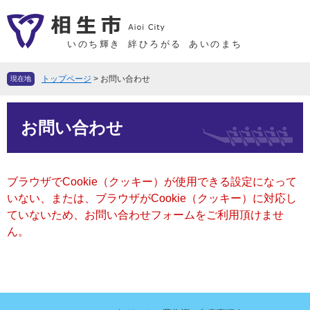
ペ
メ
ー
ニ
ジ
ュ
いのち輝き
絆ひろがる
あいのまち
の
ー
先
を
トップページ
>
お問い合わせ
現在地
頭
飛
で
ば
本
す
し
お問い合わせ
文
。
て
本
文
ブラウザでCookie（クッキー）が使用できる設定になって
へ
いない、または、ブラウザがCookie（クッキー）に対応し
ていないため、お問い合わせフォームをご利用頂けませ
ん。