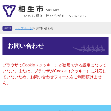
ペ
メ
ー
ニ
ジ
ュ
いのち輝き
絆ひろがる
あいのまち
の
ー
先
を
トップページ
>
お問い合わせ
現在地
頭
飛
で
ば
本
す
し
お問い合わせ
文
。
て
本
文
ブラウザでCookie（クッキー）が使用できる設定になって
へ
いない、または、ブラウザがCookie（クッキー）に対応し
ていないため、お問い合わせフォームをご利用頂けませ
ん。