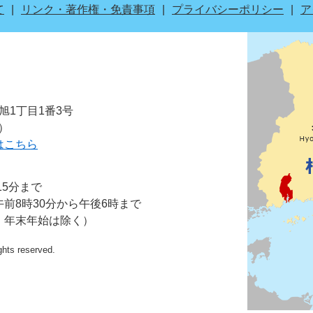
て
リンク・著作権・免責事項
プライバシーポリシー
ア
市旭1丁目1番3号
表）
はこちら
15分まで
前8時30分から午後6時まで
・年末年始は除く）
ights reserved.