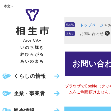
ペ
メ
本文へ
ー
ニ
ジ
ュ
の
ー
トップページ
>
現在地
先
を
頭
飛
お問い合わせ
足あと
で
ば
す
し
いのち輝き
。
て
絆ひろがる
本
本
文
あいのまち
お問い合
文
へ
くらしの情報
ブラウザでCookie（
ームをご利用頂けません
企業・事業者
観光情報