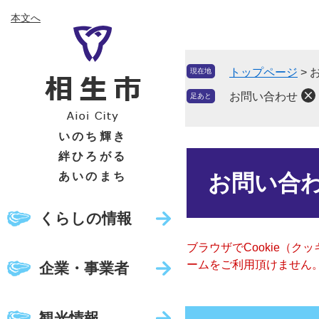
ペ
メ
本文へ
ー
ニ
ジ
ュ
の
ー
トップページ
>
現在地
先
を
頭
飛
お問い合わせ
足あと
で
ば
す
し
いのち輝き
。
て
絆ひろがる
本
本
文
あいのまち
お問い合
文
へ
くらしの情報
ブラウザでCookie（
ームをご利用頂けません
企業・事業者
観光情報