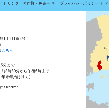
て
リンク・著作権・免責事項
プライバシーポリシー
ア
市旭1丁目1番3号
表）
はこちら
15分まで
前8時30分から午後6時まで
・年末年始は除く）
ights reserved.