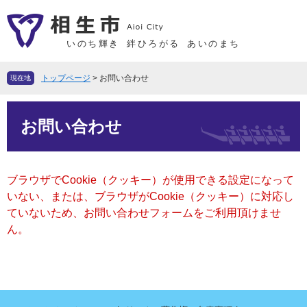
ペ
メ
ー
ニ
ジ
ュ
いのち輝き
絆ひろがる
あいのまち
の
ー
先
を
トップページ
>
お問い合わせ
現在地
頭
飛
で
ば
本
す
し
お問い合わせ
文
。
て
本
文
ブラウザでCookie（クッキー）が使用できる設定になって
へ
いない、または、ブラウザがCookie（クッキー）に対応し
ていないため、お問い合わせフォームをご利用頂けませ
ん。