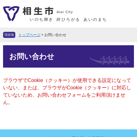
ペ
メ
ー
ニ
ジ
ュ
いのち輝き
絆ひろがる
あいのまち
の
ー
先
を
トップページ
>
お問い合わせ
現在地
頭
飛
で
ば
本
す
し
お問い合わせ
文
。
て
本
文
ブラウザでCookie（クッキー）が使用できる設定になって
へ
いない、または、ブラウザがCookie（クッキー）に対応し
ていないため、お問い合わせフォームをご利用頂けませ
ん。